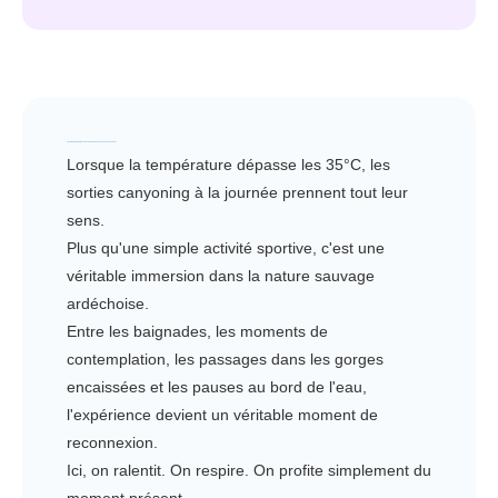
🌿 Une journée complète pour nourrir l'esprit et le corps
Lorsque la température dépasse les 35°C, les
sorties canyoning à la journée prennent tout leur
sens.
Plus qu'une simple activité sportive, c'est une
véritable immersion dans la nature sauvage
ardéchoise.
Entre les baignades, les moments de
contemplation, les passages dans les gorges
encaissées et les pauses au bord de l'eau,
l'expérience devient un véritable moment de
reconnexion.
Ici, on ralentit. On respire. On profite simplement du