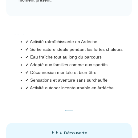
moment présent.
🔥 Pourquoi le canyoning est l'activité parfaite pendant la canicule ?
✔ Activité rafraîchissante en Ardèche
✔ Sortie nature idéale pendant les fortes chaleurs
✔ Eau fraîche tout au long du parcours
✔ Adapté aux familles comme aux sportifs
✔ Déconnexion mentale et bien-être
✔ Sensations et aventure sans surchauffe
✔ Activité outdoor incontournable en Ardèche
🏞️ Choisissez votre aventure
👨‍👩‍👧 Découverte