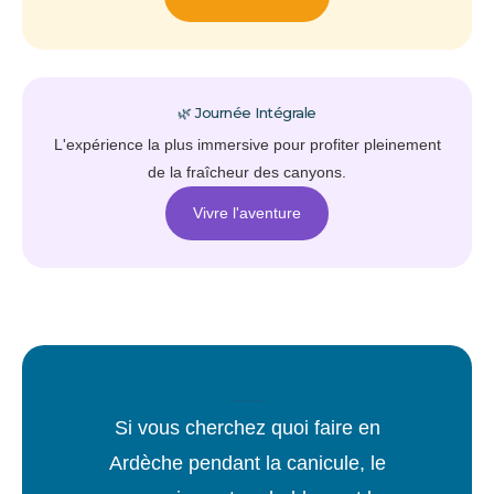
🌿 Journée Intégrale
L'expérience la plus immersive pour profiter pleinement
de la fraîcheur des canyons.
Vivre l'aventure
💦 Cet été, choisissez la fraîcheur
Si vous cherchez quoi faire en
Ardèche pendant la canicule, le