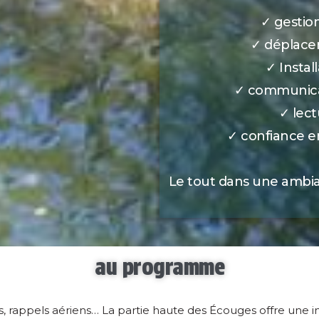
✓ gestio
✓ déplace
✓ Instal
✓ communica
✓ lect
✓ confiance en
Le tout dans une ambian
au programme
s, rappels aériens… La partie haute des Écouges offre une