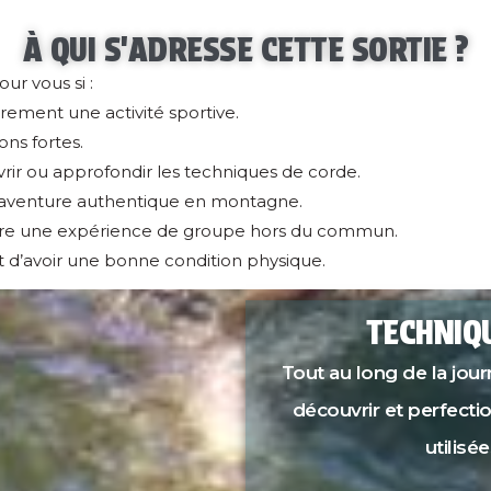
À QUI S'ADRESSE CETTE SORTIE ?
ur vous si :
rement une activité sportive.
ons fortes.
rir ou approfondir les techniques de corde.
aventure authentique en montagne.
ivre une expérience de groupe hors du commun.
 et d’avoir une bonne condition physique.
TECHNIQ
Tout au long de la jo
découvrir et perfecti
utilisé