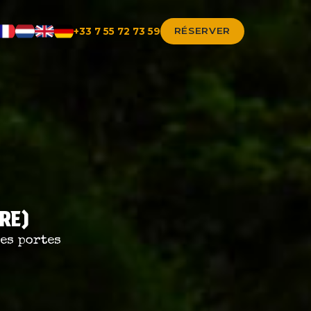
RÉSERVER
+33 7 55 72 73 59
RE)
es portes