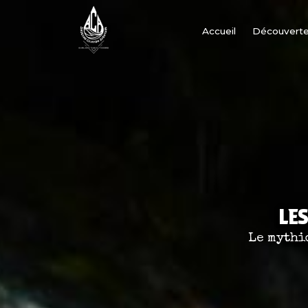
Aller
principal
au
Accueil
Découvert
contenu
LE
Le mythi