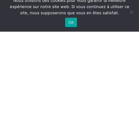
Nous utilisons des cookies pour vous garantir la meilleure
expérience sur notre site web. Si vous continuez à utiliser ce
site, nous supposerons que vous en êtes satisfait.
OK
>
8
a
n
s
3
5
m
i
n
4
h
à
5
h
5
m
i
n