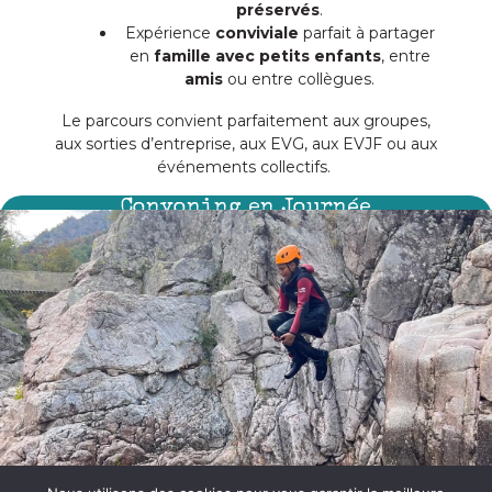
préservés
.
Expérience
conviviale
parfait à partager
en
famille avec petits enfants
, entre
amis
ou entre collègues.
Le parcours convient parfaitement aux groupes,
aux sorties d’entreprise, aux EVG, aux EVJF ou aux
événements collectifs.
C
o
n
y
o
n
i
n
g
e
n
J
o
u
r
n
é
e